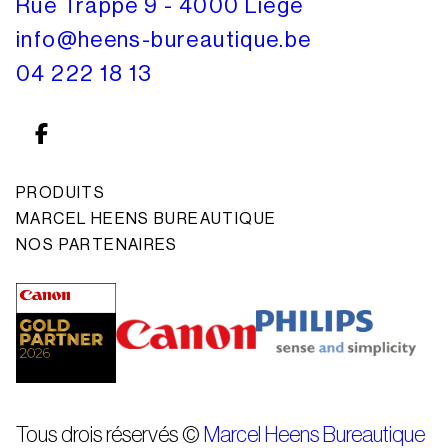
Rue Trappé 9 - 4000 Liège
info@heens-bureautique.be
04 222 18 13
PRODUITS
Imprimantes & copieurs
MARCEL HEENS BUREAUTIQUE
Service technique
NOS PARTENAIRES
Imprimantes & copieurs Premium et
Équipe
Occasions
Contact
Traceurs de plans
Scanners
AnyDesk pour Windows
Dictée numérique
AnyDesk pour Mac
Destructeurs de documents
Tous drois réservés ©
Marcel Heens Bureautique