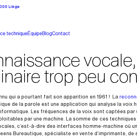
4000 Liège
ice technique
Équipe
Blog
Contact
naissance vocale, 
inaire trop peu co
nu qui a pourtant fait son apparition en 1961 ! La
reconn
ue de la parole est une application qui analyse la voix h
nformatique. Les fréquences de la voix sont captées par 
ploitables par une machine. La somme de ces technique
vocales, c’est-à-dire des interfaces homme-machine où une
l Heens Bureautique, spécialiste en vente d’imprimante, de