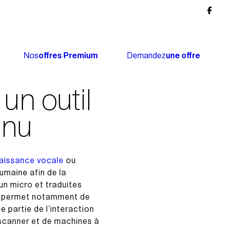
Nos
offres Premium
Demandez
une offre
un outil
nnu
aissance vocale
ou
umaine afin de la
un micro et traduites
s permet notamment de
 partie de l’interaction
 scanner et de machines à