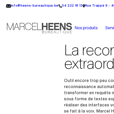
info@heens-bureautique.be
04 222 18 13
Rue Trappé 9 - 
Nos produits
Serv
La recon
extraord
Outil encore trop peu con
reconnaissance automatiq
transformer en requête i
sous forme de textes ex
réaliser des interfaces 
se fait à la voix. Marce