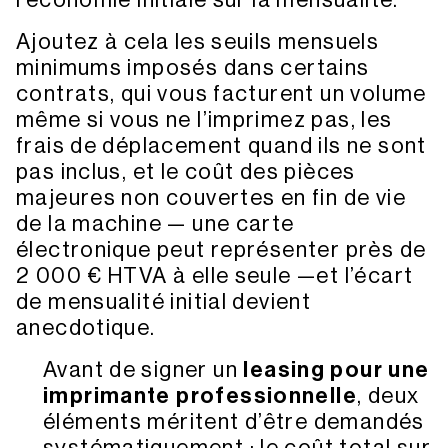
l’économie initiale sur la mensualité.
Recto-verso et montage de brochures automatique
*Cassette supplémentaire possible en option
*Cassette supplémentaire possible en option
Ajoutez à cela les seuils mensuels
Résolution d’impression jusqu’à 1200 x 1200 dpi
*Meuble de support sur roulettes en option
minimums imposés dans certains
Datasheet
Langage d’impression : PCL et Postscript
contrats, qui vous facturent un volume
Télécharger les spécifications
Formats de scan : Tiff, Jpeg, PDF, PDF Compact, Word
même si vous ne l’imprimez pas, les
frais de déplacement quand ils ne sont
Impression directe depuis Smartphones et tablettes
pas inclus, et le coût des pièces
Meuble support sur roulettes
majeures non couvertes en fin de vie
de la machine — une carte
Télécharger
électronique peut représenter près de
2 000 € HTVA à elle seule —et l’écart
Télécharger la brochure
de mensualité initial devient
anecdotique.
Télécharger les spécifications
Avant de signer un
leasing pour une
imprimante professionnelle
, deux
Canon imageFORCE 1333
–
éléments méritent d’être demandés