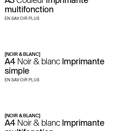
A3
Couleur
Imprimante
multifonction
EN SAVOIR PLUS
[NOIR & BLANC]
A4
Noir & blanc
Imprimante
simple
EN SAVOIR PLUS
imageFORCE C3100
–
[NOIR & BLANC]
Imprimante multifonction A3
A4
Noir & blanc
Imprimante
Canon imageFORCE 1643P
–
Impri
Couleur