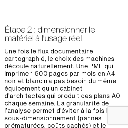
Langage d’impression : PCL et Postscript
Résolution d’impression jusqu’à 1200 x 1200 dpi
Formats de scan : Tiff, Jpeg, PDF, PDF Compact, Word
Langage d’impression : PCL et Postscript
Impression directe depuis Smartphones et tablettes
* cassette supplémentaire de 550 feuilles en option
Meuble support sur roulettes
Étape 2 : dimensionner le
(voir photo)
matériel à l’usage réel
Télécharger la brochure
Datasheet
Une fois le flux documentaire
cartographié, le choix des machines
Télécharger
découle naturellement. Une PME qui
imprime 1 500 pages par mois en A4
noir et blanc n’a pas besoin du même
équipement qu’un cabinet
Canon IR C1533i
–
Imprimante mult
d’architectes qui produit des plans A0
chaque semaine. La granularité de
Vitesse d’impression : de
33 pages/minute
en noir & b
l’analyse permet d’éviter à la fois le
Format maximum des impressions : A4
sous-dimensionnement (pannes
Vitesse de scan :
150 images par minute
prématurées, coûts cachés) et le